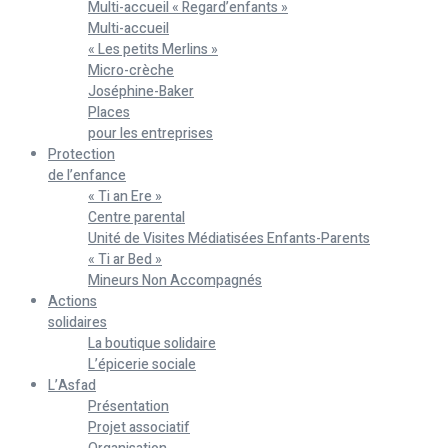
Multi-accueil « Regard’enfants »
Multi-accueil
« Les petits Merlins »
Micro-crèche
Joséphine-Baker
Places
pour les entreprises
Protection
de l’enfance
« Ti an Ere »
Centre parental
Unité de Visites Médiatisées Enfants-Parents
« Ti ar Bed »
Mineurs Non Accompagnés
Actions
solidaires
La boutique solidaire
L’épicerie sociale
L’Asfad
Présentation
Projet associatif