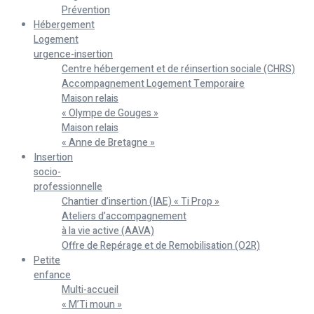
Prévention
Hébergement
Logement
urgence-insertion
Centre hébergement et de réinsertion sociale (CHRS)
Accompagnement Logement Temporaire
Maison relais
« Olympe de Gouges »
Maison relais
« Anne de Bretagne »
Insertion
socio-
professionnelle
Chantier d’insertion (IAE) « Ti Prop »
Ateliers d’accompagnement
à la vie active (AAVA)
Offre de Repérage et de Remobilisation (O2R)
Petite
enfance
Multi-accueil
« M’Ti moun »