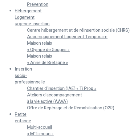
Prévention
Hébergement
Logement
urgence-insertion
Centre hébergement et de réinsertion sociale (CHRS)
Accompagnement Logement Temporaire
Maison relais
« Olympe de Gouges »
Maison relais
« Anne de Bretagne »
Insertion
socio-
professionnelle
Chantier d’insertion (IAE) « Ti Prop »
Ateliers d’accompagnement
à la vie active (AAVA)
Offre de Repérage et de Remobilisation (O2R)
Petite
enfance
Multi-accueil
« M’Ti moun »