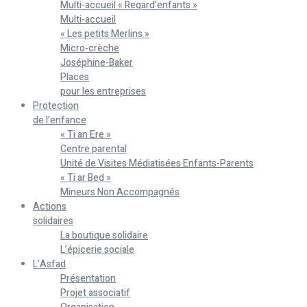
Multi-accueil « Regard’enfants »
Multi-accueil
« Les petits Merlins »
Micro-crèche
Joséphine-Baker
Places
pour les entreprises
Protection
de l’enfance
« Ti an Ere »
Centre parental
Unité de Visites Médiatisées Enfants-Parents
« Ti ar Bed »
Mineurs Non Accompagnés
Actions
solidaires
La boutique solidaire
L’épicerie sociale
L’Asfad
Présentation
Projet associatif