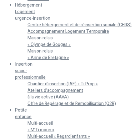
Hébergement
Logement
urgence-insertion
Centre hébergement et de réinsertion sociale (CHRS)
Accompagnement Logement Temporaire
Maison relais
« Olympe de Gouges »
Maison relais
« Anne de Bretagne »
Insertion
socio-
professionnelle
Chantier d’insertion (IAE) « Ti Prop »
Ateliers d’accompagnement
à la vie active (AAVA)
Offre de Repérage et de Remobilisation (O2R)
Petite
enfance
Multi-accueil
« M’Ti moun »
Multi-accueil « Regard’enfants »