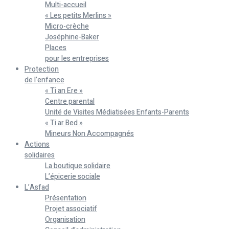
Multi-accueil
« Les petits Merlins »
Micro-crèche
Joséphine-Baker
Places
pour les entreprises
Protection
de l’enfance
« Ti an Ere »
Centre parental
Unité de Visites Médiatisées Enfants-Parents
« Ti ar Bed »
Mineurs Non Accompagnés
Actions
solidaires
La boutique solidaire
L’épicerie sociale
L’Asfad
Présentation
Projet associatif
Organisation