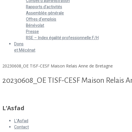
Conseil d’administration
Rapports d’activités
Assemblée générale
Offres d’emplois
Bénévolat
Presse
RSE – Index égalité professionnelle F/H
Dons
et Mécénat
Home
20230608_OE TISF-CESF Maison Relais Anne de Bretagne
20230608_OE TISF-CESF Maison Relais A
20230608_OE TISF-CESF Maison Relais Anne de Bretagne
L’Asfad
L’Asfad
Contact