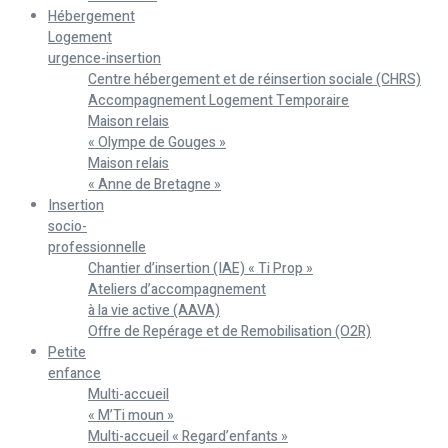
Hébergement
Logement
urgence-insertion
Centre hébergement et de réinsertion sociale (CHRS)
Accompagnement Logement Temporaire
Maison relais
« Olympe de Gouges »
Maison relais
« Anne de Bretagne »
Insertion
socio-
professionnelle
Chantier d’insertion (IAE) « Ti Prop »
Ateliers d’accompagnement
à la vie active (AAVA)
Offre de Repérage et de Remobilisation (O2R)
Petite
enfance
Multi-accueil
« M’Ti moun »
Multi-accueil « Regard’enfants »