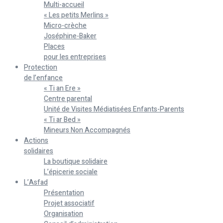
Multi-accueil
« Les petits Merlins »
Micro-crèche
Joséphine-Baker
Places
pour les entreprises
Protection
de l’enfance
« Ti an Ere »
Centre parental
Unité de Visites Médiatisées Enfants-Parents
« Ti ar Bed »
Mineurs Non Accompagnés
Actions
solidaires
La boutique solidaire
L’épicerie sociale
L’Asfad
Présentation
Projet associatif
Organisation