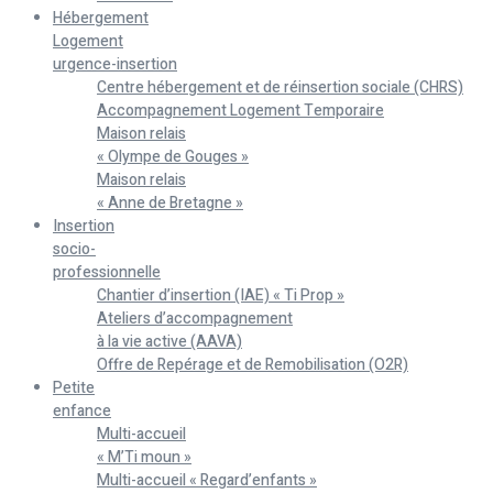
Hébergement
Logement
urgence-insertion
Centre hébergement et de réinsertion sociale (CHRS)
Accompagnement Logement Temporaire
Maison relais
« Olympe de Gouges »
Maison relais
« Anne de Bretagne »
Insertion
socio-
professionnelle
Chantier d’insertion (IAE) « Ti Prop »
Ateliers d’accompagnement
à la vie active (AAVA)
Offre de Repérage et de Remobilisation (O2R)
Petite
enfance
Multi-accueil
« M’Ti moun »
Multi-accueil « Regard’enfants »