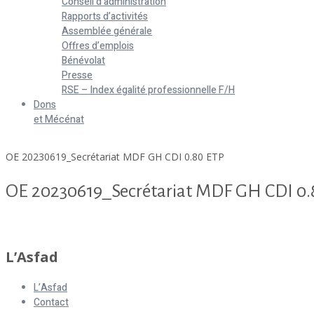
Conseil d’administration
Rapports d’activités
Assemblée générale
Offres d’emplois
Bénévolat
Presse
RSE – Index égalité professionnelle F/H
Dons
et Mécénat
Home
OE 20230619_Secrétariat MDF GH CDI 0.80 ETP
OE 20230619_Secrétariat MDF GH CDI 0.
OE 20230619_Secrétariat MDF GH CDI 0.80 ETP
L’Asfad
L’Asfad
Contact