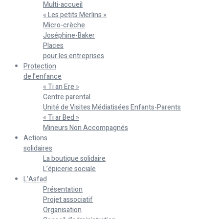
Multi-accueil
« Les petits Merlins »
Micro-crèche
Joséphine-Baker
Places
pour les entreprises
Protection
de l’enfance
« Ti an Ere »
Centre parental
Unité de Visites Médiatisées Enfants-Parents
« Ti ar Bed »
Mineurs Non Accompagnés
Actions
solidaires
La boutique solidaire
L’épicerie sociale
L’Asfad
Présentation
Projet associatif
Organisation