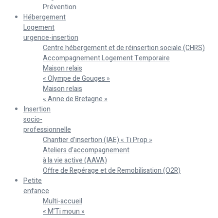
Prévention
Hébergement
Logement
urgence-insertion
Centre hébergement et de réinsertion sociale (CHRS)
Accompagnement Logement Temporaire
Maison relais
« Olympe de Gouges »
Maison relais
« Anne de Bretagne »
Insertion
socio-
professionnelle
Chantier d’insertion (IAE) « Ti Prop »
Ateliers d’accompagnement
à la vie active (AAVA)
Offre de Repérage et de Remobilisation (O2R)
Petite
enfance
Multi-accueil
« M’Ti moun »