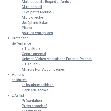
Multi-accueil « Regard’enfants »
Multi-accueil
« Les petits Merlins »
Micro-crèche
Joséphine-Baker
Places
pour les entreprises
Protection
de l’enfance
« Ti an Ere »
Centre parental
Unité de Visites Médiatisées Enfants-Parents
« Ti ar Bed »
Mineurs Non Accompagnés
Actions
solidaires
La boutique solidaire
L’épicerie sociale
L’Asfad
Présentation
Projet associatif