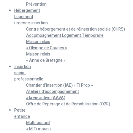
Prévention
Hébergement
Logement
urgence-insertion
Centre hébergement et de réinsertion sociale (CHRS)
Accompagnement Logement Temporaire
Maison relais
« Olympe de Gouges »
Maison relais
« Anne de Bretagne »
Insertion
socio-
professionnelle
Chantier d’insertion (IAE) « Ti Prop »
Ateliers d’accompagnement
à la vie active (AAVA)
Offre de Repérage et de Remobilisation (O2R)
Petite
enfance
Multi-accueil
« M’Ti moun »