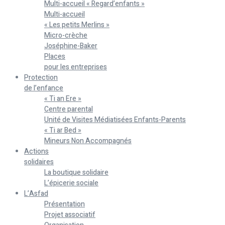
Multi-accueil « Regard’enfants »
Multi-accueil
« Les petits Merlins »
Micro-crèche
Joséphine-Baker
Places
pour les entreprises
Protection
de l’enfance
« Ti an Ere »
Centre parental
Unité de Visites Médiatisées Enfants-Parents
« Ti ar Bed »
Mineurs Non Accompagnés
Actions
solidaires
La boutique solidaire
L’épicerie sociale
L’Asfad
Présentation
Projet associatif