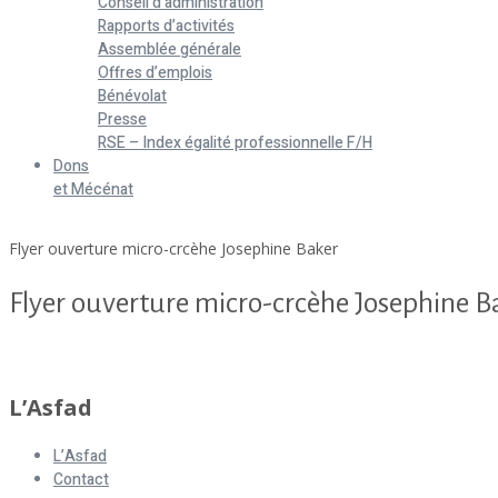
Conseil d’administration
Rapports d’activités
Assemblée générale
Offres d’emplois
Bénévolat
Presse
RSE – Index égalité professionnelle F/H
Dons
et Mécénat
Home
Flyer ouverture micro-crcèhe Josephine Baker
Flyer ouverture micro-crcèhe Josephine B
Flyer ouverture micro-crcèhe Josephine Baker
L’Asfad
L’Asfad
Contact