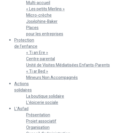
Multi-accueil
« Les petits Merlins »
Micro-crèche
Joséphine-Baker
Places
pour les entreprises
Protection
de l’enfance
« Ti an Ere »
Centre parental
Unité de Visites Médiatisées Enfants-Parents
« Ti ar Bed »
Mineurs Non Accompagnés
Actions
solidaires
La boutique solidaire
L’épicerie sociale
L’Asfad
Présentation
Projet associatif
Organisation