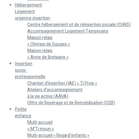
Hébergement
Logement
urgence-insertion
Centre hébergement et de réinsertion sociale (CHRS)
Accompagnement Logement Temporaire
Maison relais
« Olympe de Gouges »
Maison relais
« Anne de Bretagne »
Insertion
socio-
professionnelle
Chantier d’insertion (IAE) « Ti Prop »
Ateliers d’accompagnement
à la vie active (AAVA)
Offre de Repérage et de Remobilisation (O2R)
Petite
enfance
Multi-accueil
« M’Ti moun »
Multi-accueil « Regard’enfants »