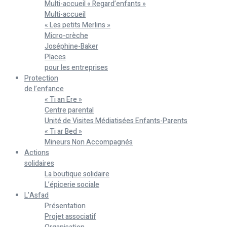
Multi-accueil « Regard’enfants »
Multi-accueil
« Les petits Merlins »
Micro-crèche
Joséphine-Baker
Places
pour les entreprises
Protection
de l’enfance
« Ti an Ere »
Centre parental
Unité de Visites Médiatisées Enfants-Parents
« Ti ar Bed »
Mineurs Non Accompagnés
Actions
solidaires
La boutique solidaire
L’épicerie sociale
L’Asfad
Présentation
Projet associatif