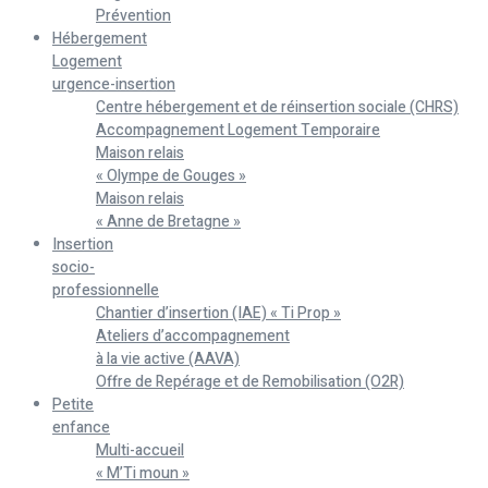
Prévention
Hébergement
Logement
urgence-insertion
Centre hébergement et de réinsertion sociale (CHRS)
Accompagnement Logement Temporaire
Maison relais
« Olympe de Gouges »
Maison relais
« Anne de Bretagne »
Insertion
socio-
professionnelle
Chantier d’insertion (IAE) « Ti Prop »
Ateliers d’accompagnement
à la vie active (AAVA)
Offre de Repérage et de Remobilisation (O2R)
Petite
enfance
Multi-accueil
« M’Ti moun »