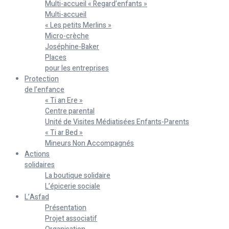
Multi-accueil « Regard’enfants »
Multi-accueil
« Les petits Merlins »
Micro-crèche
Joséphine-Baker
Places
pour les entreprises
Protection
de l’enfance
« Ti an Ere »
Centre parental
Unité de Visites Médiatisées Enfants-Parents
« Ti ar Bed »
Mineurs Non Accompagnés
Actions
solidaires
La boutique solidaire
L’épicerie sociale
L’Asfad
Présentation
Projet associatif