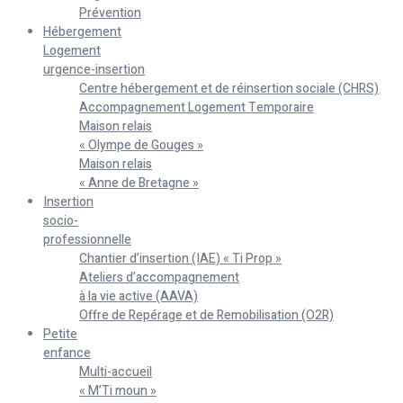
Prévention
Hébergement
Logement
urgence-insertion
Centre hébergement et de réinsertion sociale (CHRS)
Accompagnement Logement Temporaire
Maison relais
« Olympe de Gouges »
Maison relais
« Anne de Bretagne »
Insertion
socio-
professionnelle
Chantier d’insertion (IAE) « Ti Prop »
Ateliers d’accompagnement
à la vie active (AAVA)
Offre de Repérage et de Remobilisation (O2R)
Petite
enfance
Multi-accueil
« M’Ti moun »