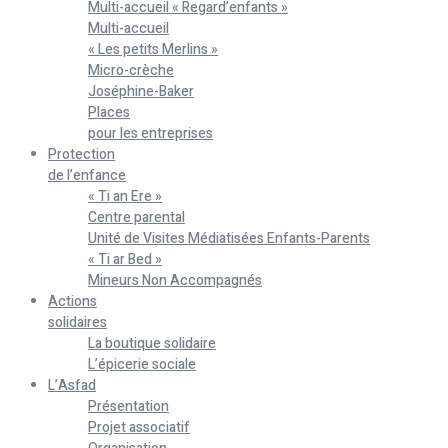
Multi-accueil « Regard’enfants »
Multi-accueil
« Les petits Merlins »
Micro-crèche
Joséphine-Baker
Places
pour les entreprises
Protection
de l’enfance
« Ti an Ere »
Centre parental
Unité de Visites Médiatisées Enfants-Parents
« Ti ar Bed »
Mineurs Non Accompagnés
Actions
solidaires
La boutique solidaire
L’épicerie sociale
L’Asfad
Présentation
Projet associatif