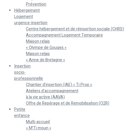
Prévention
Hébergement
Logement
urgence-insertion
Centre hébergement et de réinsertion sociale (CHRS)
Accompagnement Logement Temporaire
Maison relais
« Olympe de Gouges »
Maison relais
« Anne de Bretagne »
Insertion
socio-
professionnelle
Chantier d’insertion (IAE) « Ti Prop »
Ateliers d’accompagnement
à la vie active (AAVA)
Offre de Repérage et de Remobilisation (O2R)
Petite
enfance
Multi-accueil
« M’Ti moun »