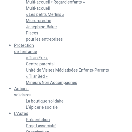
Multi-accueil « Regard’enfants »
Multi-accueil
« Les petits Merlins »
Micro-crèche
Joséphine-Baker
Places
pour les entreprises
Protection
de l’enfance
« Ti an Ere »
Centre parental
Unité de Visites Médiatisées Enfants-Parents
« Ti ar Bed »
Mineurs Non Accompagnés
Actions
solidaires
La boutique solidaire
L’épicerie sociale
L’Asfad
Présentation
Projet associatif