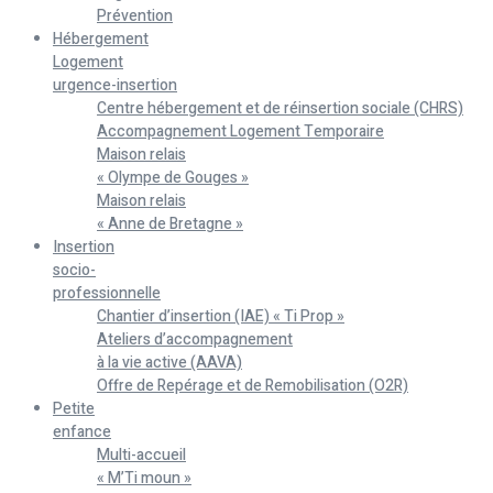
Prévention
Hébergement
Logement
urgence-insertion
Centre hébergement et de réinsertion sociale (CHRS)
Accompagnement Logement Temporaire
Maison relais
« Olympe de Gouges »
Maison relais
« Anne de Bretagne »
Insertion
socio-
professionnelle
Chantier d’insertion (IAE) « Ti Prop »
Ateliers d’accompagnement
à la vie active (AAVA)
Offre de Repérage et de Remobilisation (O2R)
Petite
enfance
Multi-accueil
« M’Ti moun »