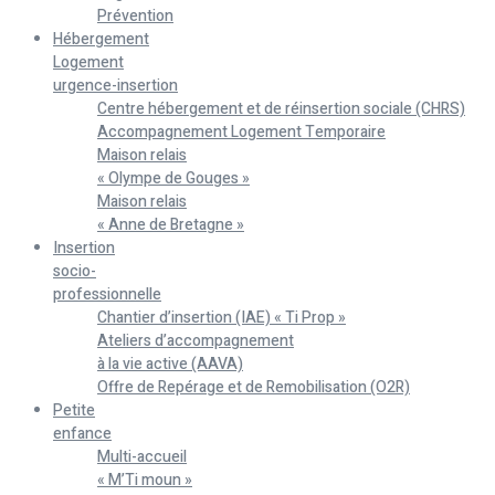
Prévention
Hébergement
Logement
urgence-insertion
Centre hébergement et de réinsertion sociale (CHRS)
Accompagnement Logement Temporaire
Maison relais
« Olympe de Gouges »
Maison relais
« Anne de Bretagne »
Insertion
socio-
professionnelle
Chantier d’insertion (IAE) « Ti Prop »
Ateliers d’accompagnement
à la vie active (AAVA)
Offre de Repérage et de Remobilisation (O2R)
Petite
enfance
Multi-accueil
« M’Ti moun »