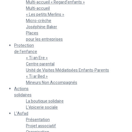
Multi-accueil « Regard’enfants »
Multi-accueil
« Les petits Merlins »
Micro-crèche
Joséphine-Baker
Places
pour les entreprises
Protection
de l’enfance
« Ti an Ere »
Centre parental
Unité de Visites Médiatisées Enfants-Parents
« Ti ar Bed »
Mineurs Non Accompagnés
Actions
solidaires
La boutique solidaire
L’épicerie sociale
L’Asfad
Présentation
Projet associatif