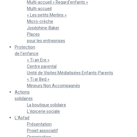
Multi-accueil « Regard’enfants »
Multi-accueil
« Les petits Merlins »
Micro-crèche
Joséphine-Baker
Places
pour les entreprises
Protection
de l’enfance
« Ti an Ere »
Centre parental
Unité de Visites Médiatisées Enfants-Parents
« Ti ar Bed »
Mineurs Non Accompagnés
Actions
solidaires
La boutique solidaire
L’épicerie sociale
L’Asfad
Présentation
Projet associatif