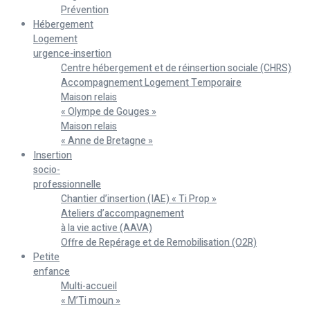
Prévention
Hébergement
Logement
urgence-insertion
Centre hébergement et de réinsertion sociale (CHRS)
Accompagnement Logement Temporaire
Maison relais
« Olympe de Gouges »
Maison relais
« Anne de Bretagne »
Insertion
socio-
professionnelle
Chantier d’insertion (IAE) « Ti Prop »
Ateliers d’accompagnement
à la vie active (AAVA)
Offre de Repérage et de Remobilisation (O2R)
Petite
enfance
Multi-accueil
« M’Ti moun »