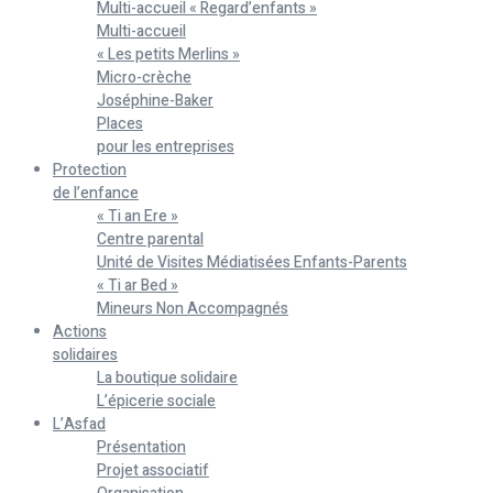
Multi-accueil « Regard’enfants »
Multi-accueil
« Les petits Merlins »
Micro-crèche
Joséphine-Baker
Places
pour les entreprises
Protection
de l’enfance
« Ti an Ere »
Centre parental
Unité de Visites Médiatisées Enfants-Parents
« Ti ar Bed »
Mineurs Non Accompagnés
Actions
solidaires
La boutique solidaire
L’épicerie sociale
L’Asfad
Présentation
Projet associatif