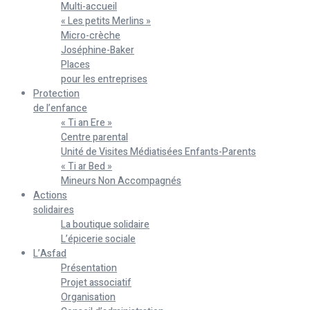
Multi-accueil
« Les petits Merlins »
Micro-crèche
Joséphine-Baker
Places
pour les entreprises
Protection
de l’enfance
« Ti an Ere »
Centre parental
Unité de Visites Médiatisées Enfants-Parents
« Ti ar Bed »
Mineurs Non Accompagnés
Actions
solidaires
La boutique solidaire
L’épicerie sociale
L’Asfad
Présentation
Projet associatif
Organisation