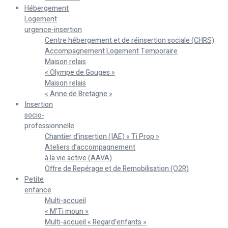
Hébergement
Logement
urgence-insertion
Centre hébergement et de réinsertion sociale (CHRS)
Accompagnement Logement Temporaire
Maison relais
« Olympe de Gouges »
Maison relais
« Anne de Bretagne »
Insertion
socio-
professionnelle
Chantier d’insertion (IAE) « Ti Prop »
Ateliers d’accompagnement
à la vie active (AAVA)
Offre de Repérage et de Remobilisation (O2R)
Petite
enfance
Multi-accueil
« M’Ti moun »
Multi-accueil « Regard’enfants »