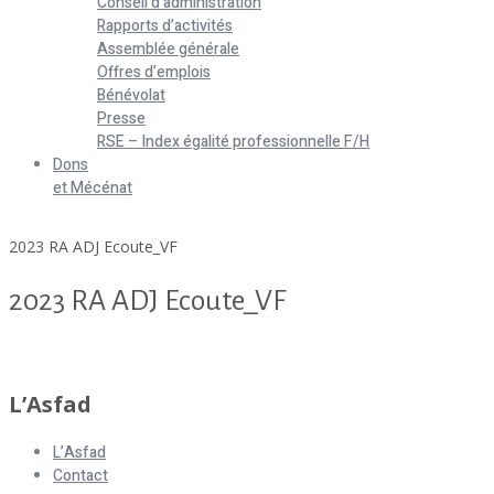
Conseil d’administration
Rapports d’activités
Assemblée générale
Offres d’emplois
Bénévolat
Presse
RSE – Index égalité professionnelle F/H
Dons
et Mécénat
Home
2023 RA ADJ Ecoute_VF
2023 RA ADJ Ecoute_VF
2023 RA ADJ Ecoute_VF
L’Asfad
L’Asfad
Contact