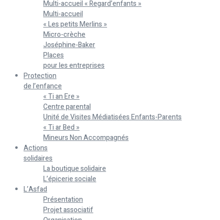
Multi-accueil « Regard’enfants »
Multi-accueil
« Les petits Merlins »
Micro-crèche
Joséphine-Baker
Places
pour les entreprises
Protection
de l’enfance
« Ti an Ere »
Centre parental
Unité de Visites Médiatisées Enfants-Parents
« Ti ar Bed »
Mineurs Non Accompagnés
Actions
solidaires
La boutique solidaire
L’épicerie sociale
L’Asfad
Présentation
Projet associatif