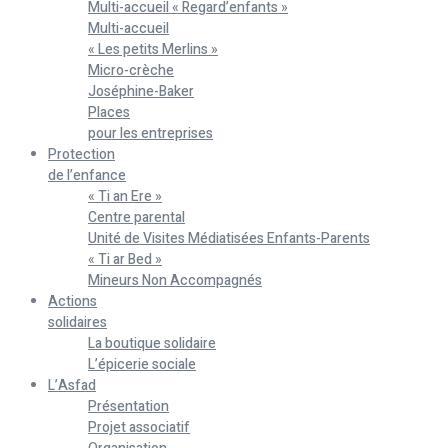
Multi-accueil « Regard’enfants »
Multi-accueil
« Les petits Merlins »
Micro-crèche
Joséphine-Baker
Places
pour les entreprises
Protection
de l’enfance
« Ti an Ere »
Centre parental
Unité de Visites Médiatisées Enfants-Parents
« Ti ar Bed »
Mineurs Non Accompagnés
Actions
solidaires
La boutique solidaire
L’épicerie sociale
L’Asfad
Présentation
Projet associatif