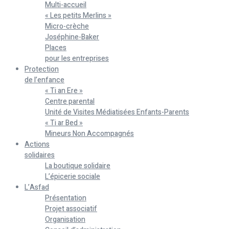
Multi-accueil
« Les petits Merlins »
Micro-crèche
Joséphine-Baker
Places
pour les entreprises
Protection
de l’enfance
« Ti an Ere »
Centre parental
Unité de Visites Médiatisées Enfants-Parents
« Ti ar Bed »
Mineurs Non Accompagnés
Actions
solidaires
La boutique solidaire
L’épicerie sociale
L’Asfad
Présentation
Projet associatif
Organisation