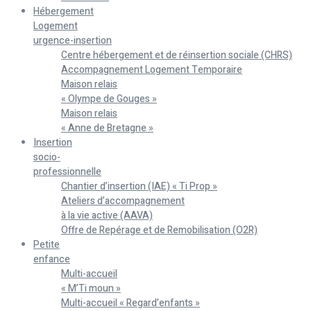
Hébergement
Logement
urgence-insertion
Centre hébergement et de réinsertion sociale (CHRS)
Accompagnement Logement Temporaire
Maison relais
« Olympe de Gouges »
Maison relais
« Anne de Bretagne »
Insertion
socio-
professionnelle
Chantier d’insertion (IAE) « Ti Prop »
Ateliers d’accompagnement
à la vie active (AAVA)
Offre de Repérage et de Remobilisation (O2R)
Petite
enfance
Multi-accueil
« M’Ti moun »
Multi-accueil « Regard’enfants »