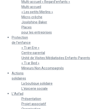
Multi-accueil « Regard’enfants »
Multi-accueil
« Les petits Merlins »
Micro-crèche
Joséphine-Baker
Places
pour les entreprises
Protection
de l’enfance
« Ti an Ere »
Centre parental
Unité de Visites Médiatisées Enfants-Parents
« Ti ar Bed »
Mineurs Non Accompagnés
Actions
solidaires
La boutique solidaire
L’épicerie sociale
L’Asfad
Présentation
Projet associatif