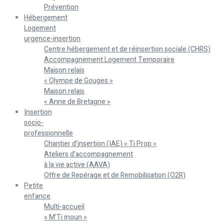
Prévention
Hébergement
Logement
urgence-insertion
Centre hébergement et de réinsertion sociale (CHRS)
Accompagnement Logement Temporaire
Maison relais
« Olympe de Gouges »
Maison relais
« Anne de Bretagne »
Insertion
socio-
professionnelle
Chantier d’insertion (IAE) « Ti Prop »
Ateliers d’accompagnement
à la vie active (AAVA)
Offre de Repérage et de Remobilisation (O2R)
Petite
enfance
Multi-accueil
« M’Ti moun »