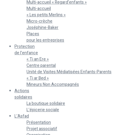
Multi-accueil « Regard’enfants »
Multi-accueil
« Les petits Merlins »
Micro-crèche
Joséphine-Baker
Places
pour les entreprises
Protection
de l’enfance
« Ti an Ere »
Centre parental
Unité de Visites Médiatisées Enfants-Parents
« Ti ar Bed »
Mineurs Non Accompagnés
Actions
solidaires
La boutique solidaire
L’épicerie sociale
L’Asfad
Présentation
Projet associatif