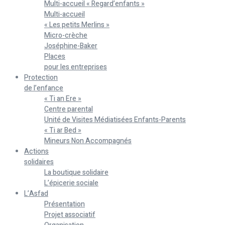
Multi-accueil « Regard’enfants »
Multi-accueil
« Les petits Merlins »
Micro-crèche
Joséphine-Baker
Places
pour les entreprises
Protection
de l’enfance
« Ti an Ere »
Centre parental
Unité de Visites Médiatisées Enfants-Parents
« Ti ar Bed »
Mineurs Non Accompagnés
Actions
solidaires
La boutique solidaire
L’épicerie sociale
L’Asfad
Présentation
Projet associatif