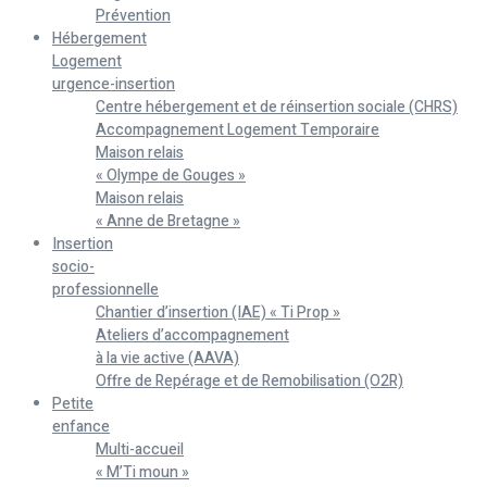
Prévention
Hébergement
Logement
urgence-insertion
Centre hébergement et de réinsertion sociale (CHRS)
Accompagnement Logement Temporaire
Maison relais
« Olympe de Gouges »
Maison relais
« Anne de Bretagne »
Insertion
socio-
professionnelle
Chantier d’insertion (IAE) « Ti Prop »
Ateliers d’accompagnement
à la vie active (AAVA)
Offre de Repérage et de Remobilisation (O2R)
Petite
enfance
Multi-accueil
« M’Ti moun »