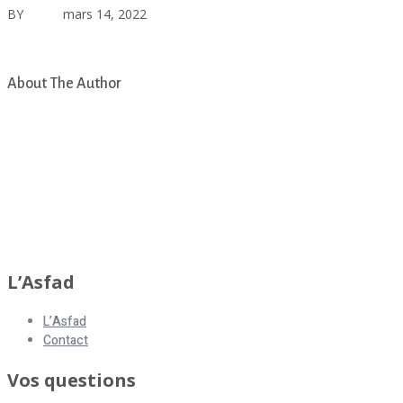
BY
asfad
mars 14, 2022
Aucun commentaire
20220308_Prostitution_Telegramme_VersionRS
About The Author
asfad
L’Asfad
L’Asfad
Contact
Vos questions