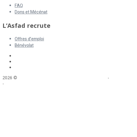
FAQ
Dons et Mécénat
L’Asfad recrute
Offres d’emploi
Bénévolat
2026 ©
ASFAD. All rights reserved.
Mentions légales
-
Plan du site
-
Réalisation : Voyelle