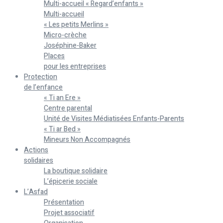
Multi-accueil « Regard’enfants »
Multi-accueil
« Les petits Merlins »
Micro-crèche
Joséphine-Baker
Places
pour les entreprises
Protection
de l’enfance
« Ti an Ere »
Centre parental
Unité de Visites Médiatisées Enfants-Parents
« Ti ar Bed »
Mineurs Non Accompagnés
Actions
solidaires
La boutique solidaire
L’épicerie sociale
L’Asfad
Présentation
Projet associatif