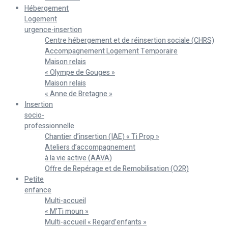
Hébergement
Logement
urgence-insertion
Centre hébergement et de réinsertion sociale (CHRS)
Accompagnement Logement Temporaire
Maison relais
« Olympe de Gouges »
Maison relais
« Anne de Bretagne »
Insertion
socio-
professionnelle
Chantier d’insertion (IAE) « Ti Prop »
Ateliers d’accompagnement
à la vie active (AAVA)
Offre de Repérage et de Remobilisation (O2R)
Petite
enfance
Multi-accueil
« M’Ti moun »
Multi-accueil « Regard’enfants »