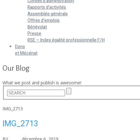
Conseil d’administration
Rapports d’activités
Assemblée générale
Offres d’emplois
Bénévolat
Presse
RSE – Index égalité professionnelle F/H
Dons
et Mécénat
Our Blog
What we post and publish is awesome!
Home
IMG_2713
IMG_2713
BY
asfad
décembre 6, 2019
Aucun commentaire