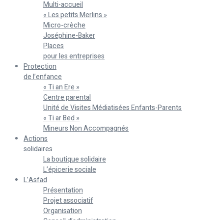
Multi-accueil
« Les petits Merlins »
Micro-crèche
Joséphine-Baker
Places
pour les entreprises
Protection
de l’enfance
« Ti an Ere »
Centre parental
Unité de Visites Médiatisées Enfants-Parents
« Ti ar Bed »
Mineurs Non Accompagnés
Actions
solidaires
La boutique solidaire
L’épicerie sociale
L’Asfad
Présentation
Projet associatif
Organisation