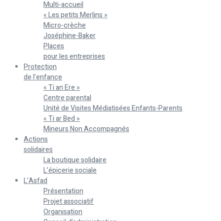
Multi-accueil
« Les petits Merlins »
Micro-crèche
Joséphine-Baker
Places
pour les entreprises
Protection
de l’enfance
« Ti an Ere »
Centre parental
Unité de Visites Médiatisées Enfants-Parents
« Ti ar Bed »
Mineurs Non Accompagnés
Actions
solidaires
La boutique solidaire
L’épicerie sociale
L’Asfad
Présentation
Projet associatif
Organisation