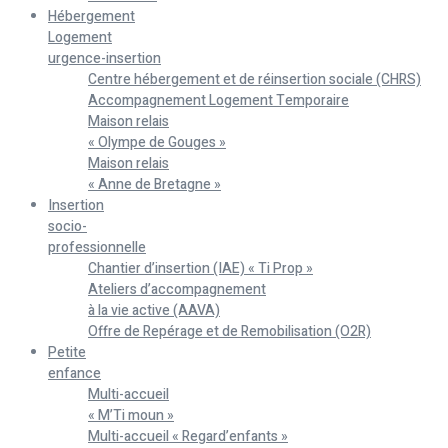
Hébergement
Logement
urgence-insertion
Centre hébergement et de réinsertion sociale (CHRS)
Accompagnement Logement Temporaire
Maison relais
« Olympe de Gouges »
Maison relais
« Anne de Bretagne »
Insertion
socio-
professionnelle
Chantier d’insertion (IAE) « Ti Prop »
Ateliers d’accompagnement
à la vie active (AAVA)
Offre de Repérage et de Remobilisation (O2R)
Petite
enfance
Multi-accueil
« M’Ti moun »
Multi-accueil « Regard’enfants »