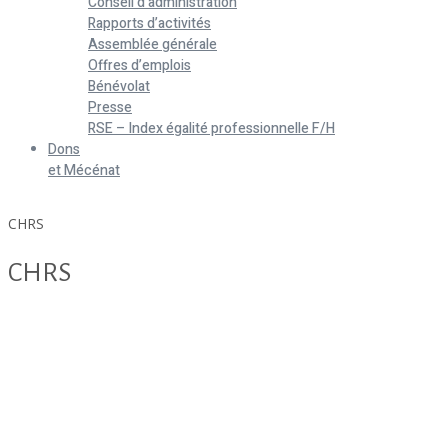
Conseil d’administration
Rapports d’activités
Assemblée générale
Offres d’emplois
Bénévolat
Presse
RSE – Index égalité professionnelle F/H
Dons
et Mécénat
Home
CHRS
CHRS