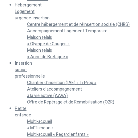
Hébergement
Logement
urgence-insertion
Centre hébergement et de réinsertion sociale (CHRS)
Accompagnement Logement Temporaire
Maison relais
« Olympe de Gouges »
Maison relais
« Anne de Bretagne »
Insertion
socio-
professionnelle
Chantier d’insertion (IAE) « Ti Prop »
Ateliers d’accompagnement
à la vie active (AAVA)
Offre de Repérage et de Remobilisation (O2R)
Petite
enfance
Multi-accueil
« M’Ti moun »
Multi-accueil « Regard’enfants »