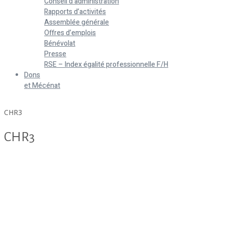
Conseil d’administration
Rapports d’activités
Assemblée générale
Offres d’emplois
Bénévolat
Presse
RSE – Index égalité professionnelle F/H
Dons
et Mécénat
Home
CHR3
CHR3