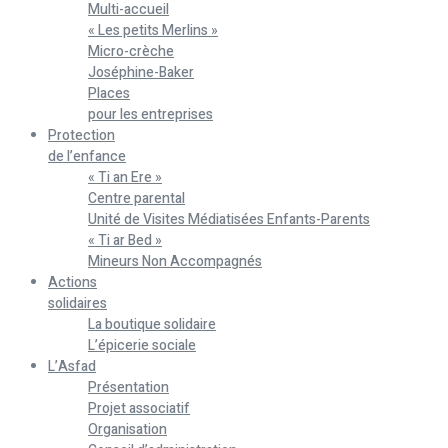
Multi-accueil
« Les petits Merlins »
Micro-crèche
Joséphine-Baker
Places
pour les entreprises
Protection
de l’enfance
« Ti an Ere »
Centre parental
Unité de Visites Médiatisées Enfants-Parents
« Ti ar Bed »
Mineurs Non Accompagnés
Actions
solidaires
La boutique solidaire
L’épicerie sociale
L’Asfad
Présentation
Projet associatif
Organisation