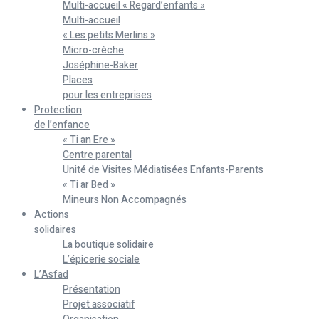
Multi-accueil « Regard’enfants »
Multi-accueil
« Les petits Merlins »
Micro-crèche
Joséphine-Baker
Places
pour les entreprises
Protection
de l’enfance
« Ti an Ere »
Centre parental
Unité de Visites Médiatisées Enfants-Parents
« Ti ar Bed »
Mineurs Non Accompagnés
Actions
solidaires
La boutique solidaire
L’épicerie sociale
L’Asfad
Présentation
Projet associatif