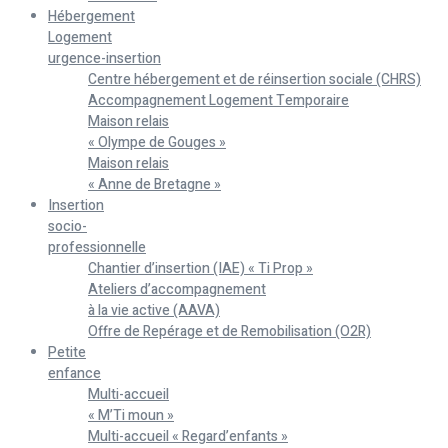
Hébergement
Logement
urgence-insertion
Centre hébergement et de réinsertion sociale (CHRS)
Accompagnement Logement Temporaire
Maison relais
« Olympe de Gouges »
Maison relais
« Anne de Bretagne »
Insertion
socio-
professionnelle
Chantier d’insertion (IAE) « Ti Prop »
Ateliers d’accompagnement
à la vie active (AAVA)
Offre de Repérage et de Remobilisation (O2R)
Petite
enfance
Multi-accueil
« M’Ti moun »
Multi-accueil « Regard’enfants »