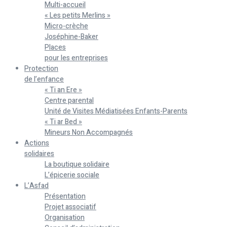
Multi-accueil
« Les petits Merlins »
Micro-crèche
Joséphine-Baker
Places
pour les entreprises
Protection
de l’enfance
« Ti an Ere »
Centre parental
Unité de Visites Médiatisées Enfants-Parents
« Ti ar Bed »
Mineurs Non Accompagnés
Actions
solidaires
La boutique solidaire
L’épicerie sociale
L’Asfad
Présentation
Projet associatif
Organisation