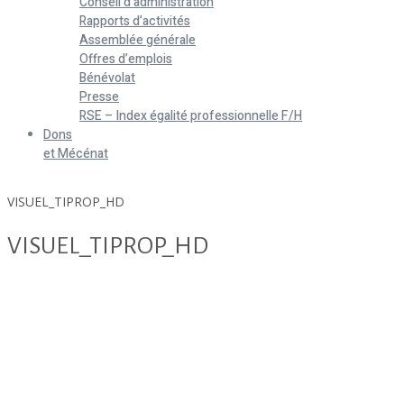
Conseil d’administration
Rapports d’activités
Assemblée générale
Offres d’emplois
Bénévolat
Presse
RSE – Index égalité professionnelle F/H
Dons
et Mécénat
Home
VISUEL_TIPROP_HD
VISUEL_TIPROP_HD