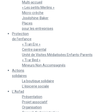
Multi-accueil
« Les petits Merlins »
Micro-crèche
Joséphine-Baker
Places
pour les entreprises
Protection
de l’enfance
« Ti an Ere »
Centre parental
Unité de Visites Médiatisées Enfants-Parents
« Ti ar Bed »
Mineurs Non Accompagnés
Actions
solidaires
La boutique solidaire
L’épicerie sociale
L’Asfad
Présentation
Projet associatif
Organisation