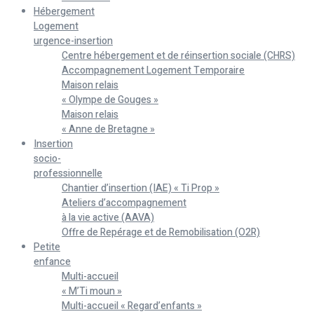
Hébergement
Logement
urgence-insertion
Centre hébergement et de réinsertion sociale (CHRS)
Accompagnement Logement Temporaire
Maison relais
« Olympe de Gouges »
Maison relais
« Anne de Bretagne »
Insertion
socio-
professionnelle
Chantier d’insertion (IAE) « Ti Prop »
Ateliers d’accompagnement
à la vie active (AAVA)
Offre de Repérage et de Remobilisation (O2R)
Petite
enfance
Multi-accueil
« M’Ti moun »
Multi-accueil « Regard’enfants »