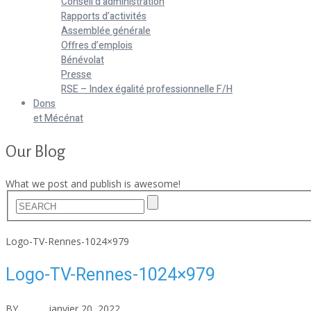
Conseil d’administration
Rapports d’activités
Assemblée générale
Offres d’emplois
Bénévolat
Presse
RSE – Index égalité professionnelle F/H
Dons
et Mécénat
Our Blog
What we post and publish is awesome!
Home
Logo-TV-Rennes-1024×979
Logo-TV-Rennes-1024×979
BY
asfad
janvier 20, 2022
Aucun commentaire