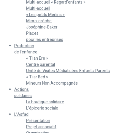
Multi-accueil « Regard’enfants »
Multi-accueil
« Les petits Merlins »
Micro-crèche
Joséphine-Baker
Places
pour les entreprises
Protection
de l’enfance
« Ti an Ere »
Centre parental
Unité de Visites Médiatisées Enfants-Parents
« Ti ar Bed »
Mineurs Non Accompagnés
Actions
solidaires
La boutique solidaire
L’épicerie sociale
L’Asfad
Présentation
Projet associatif