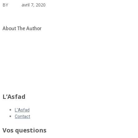
BY
asfad
avril 7, 2020
Aucun commentaire
Le petit bout de chou n°1
About The Author
asfad
L’Asfad
L’Asfad
Contact
Vos questions