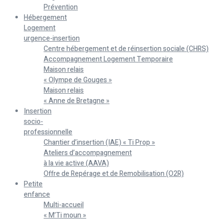
Prévention
Hébergement
Logement
urgence-insertion
Centre hébergement et de réinsertion sociale (CHRS)
Accompagnement Logement Temporaire
Maison relais
« Olympe de Gouges »
Maison relais
« Anne de Bretagne »
Insertion
socio-
professionnelle
Chantier d’insertion (IAE) « Ti Prop »
Ateliers d’accompagnement
à la vie active (AAVA)
Offre de Repérage et de Remobilisation (O2R)
Petite
enfance
Multi-accueil
« M’Ti moun »