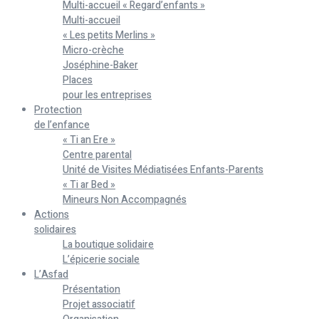
Multi-accueil « Regard’enfants »
Multi-accueil
« Les petits Merlins »
Micro-crèche
Joséphine-Baker
Places
pour les entreprises
Protection
de l’enfance
« Ti an Ere »
Centre parental
Unité de Visites Médiatisées Enfants-Parents
« Ti ar Bed »
Mineurs Non Accompagnés
Actions
solidaires
La boutique solidaire
L’épicerie sociale
L’Asfad
Présentation
Projet associatif