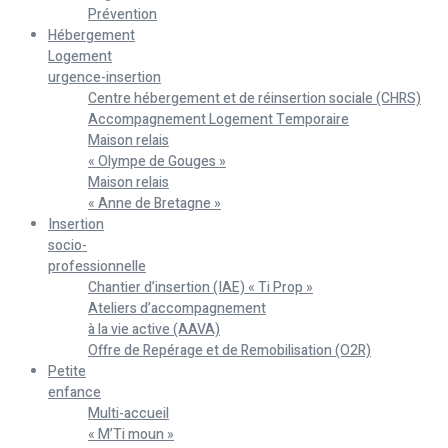
Prévention
Hébergement
Logement
urgence-insertion
Centre hébergement et de réinsertion sociale (CHRS)
Accompagnement Logement Temporaire
Maison relais
« Olympe de Gouges »
Maison relais
« Anne de Bretagne »
Insertion
socio-
professionnelle
Chantier d’insertion (IAE) « Ti Prop »
Ateliers d’accompagnement
à la vie active (AAVA)
Offre de Repérage et de Remobilisation (O2R)
Petite
enfance
Multi-accueil
« M’Ti moun »