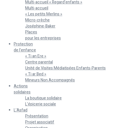
Multi-accueil « Regard’enfants »
Multi-accueil
« Les petits Merlins »
Micro-crèche
Joséphine-Baker
Places
pour les entreprises
Protection
de l’enfance
« Ti an Ere »
Centre parental
Unité de Visites Médiatisées Enfants-Parents
« Ti ar Bed »
Mineurs Non Accompagnés
Actions
solidaires
La boutique solidaire
L’épicerie sociale
L’Asfad
Présentation
Projet associatif