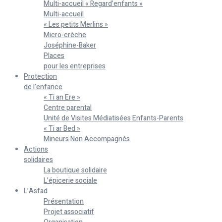
Multi-accueil « Regard’enfants »
Multi-accueil
« Les petits Merlins »
Micro-crèche
Joséphine-Baker
Places
pour les entreprises
Protection
de l’enfance
« Ti an Ere »
Centre parental
Unité de Visites Médiatisées Enfants-Parents
« Ti ar Bed »
Mineurs Non Accompagnés
Actions
solidaires
La boutique solidaire
L’épicerie sociale
L’Asfad
Présentation
Projet associatif