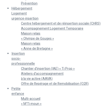
Prévention
Hébergement
Logement
urgence-insertion
Centre hébergement et de réinsertion sociale (CHRS)
Accompagnement Logement Temporaire
Maison relais
« Olympe de Gouges »
Maison relais
« Anne de Bretagne »
Insertion
socio-
professionnelle
Chantier d’insertion (IAE) « Ti Prop »
Ateliers d’accompagnement
à la vie active (AAVA)
Offre de Repérage et de Remobilisation (O2R)
Petite
enfance
Multi-accueil
« M’Ti moun »