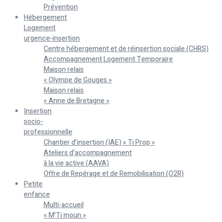
Prévention
Hébergement
Logement
urgence-insertion
Centre hébergement et de réinsertion sociale (CHRS)
Accompagnement Logement Temporaire
Maison relais
« Olympe de Gouges »
Maison relais
« Anne de Bretagne »
Insertion
socio-
professionnelle
Chantier d’insertion (IAE) « Ti Prop »
Ateliers d’accompagnement
à la vie active (AAVA)
Offre de Repérage et de Remobilisation (O2R)
Petite
enfance
Multi-accueil
« M’Ti moun »