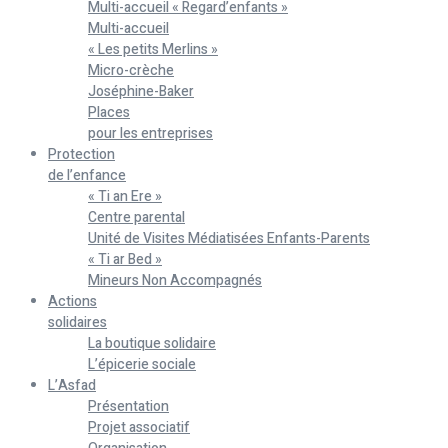
Multi-accueil « Regard’enfants »
Multi-accueil
« Les petits Merlins »
Micro-crèche
Joséphine-Baker
Places
pour les entreprises
Protection
de l’enfance
« Ti an Ere »
Centre parental
Unité de Visites Médiatisées Enfants-Parents
« Ti ar Bed »
Mineurs Non Accompagnés
Actions
solidaires
La boutique solidaire
L’épicerie sociale
L’Asfad
Présentation
Projet associatif