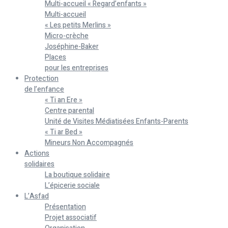
Multi-accueil « Regard’enfants »
Multi-accueil
« Les petits Merlins »
Micro-crèche
Joséphine-Baker
Places
pour les entreprises
Protection
de l’enfance
« Ti an Ere »
Centre parental
Unité de Visites Médiatisées Enfants-Parents
« Ti ar Bed »
Mineurs Non Accompagnés
Actions
solidaires
La boutique solidaire
L’épicerie sociale
L’Asfad
Présentation
Projet associatif