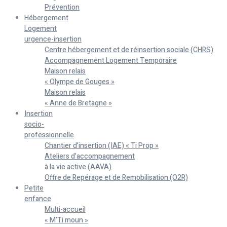
Prévention
Hébergement
Logement
urgence-insertion
Centre hébergement et de réinsertion sociale (CHRS)
Accompagnement Logement Temporaire
Maison relais
« Olympe de Gouges »
Maison relais
« Anne de Bretagne »
Insertion
socio-
professionnelle
Chantier d’insertion (IAE) « Ti Prop »
Ateliers d’accompagnement
à la vie active (AAVA)
Offre de Repérage et de Remobilisation (O2R)
Petite
enfance
Multi-accueil
« M’Ti moun »