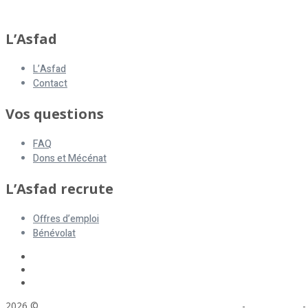
asfad
L’Asfad
L’Asfad
Contact
Vos questions
FAQ
Dons et Mécénat
L’Asfad recrute
Offres d’emploi
Bénévolat
2026 ©
ASFAD. All rights reserved.
Mentions légales
-
Plan du site