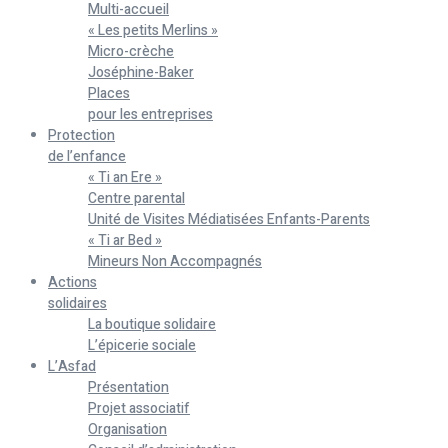
Multi-accueil
« Les petits Merlins »
Micro-crèche
Joséphine-Baker
Places
pour les entreprises
Protection
de l’enfance
« Ti an Ere »
Centre parental
Unité de Visites Médiatisées Enfants-Parents
« Ti ar Bed »
Mineurs Non Accompagnés
Actions
solidaires
La boutique solidaire
L’épicerie sociale
L’Asfad
Présentation
Projet associatif
Organisation