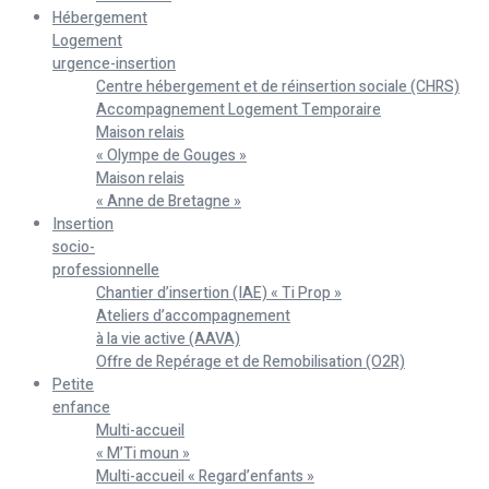
Hébergement
Logement
urgence-insertion
Centre hébergement et de réinsertion sociale (CHRS)
Accompagnement Logement Temporaire
Maison relais
« Olympe de Gouges »
Maison relais
« Anne de Bretagne »
Insertion
socio-
professionnelle
Chantier d’insertion (IAE) « Ti Prop »
Ateliers d’accompagnement
à la vie active (AAVA)
Offre de Repérage et de Remobilisation (O2R)
Petite
enfance
Multi-accueil
« M’Ti moun »
Multi-accueil « Regard’enfants »