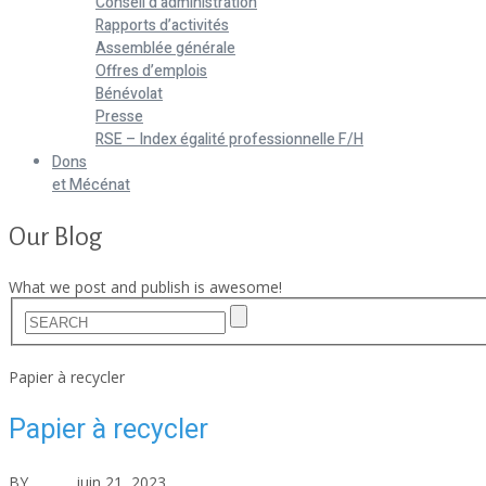
Conseil d’administration
Rapports d’activités
Assemblée générale
Offres d’emplois
Bénévolat
Presse
RSE – Index égalité professionnelle F/H
Dons
et Mécénat
Our Blog
What we post and publish is awesome!
Home
Papier à recycler
Papier à recycler
BY
asfad
juin 21, 2023
Aucun commentaire