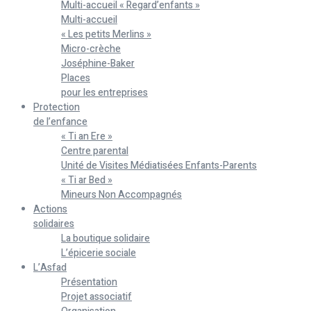
Multi-accueil « Regard’enfants »
Multi-accueil
« Les petits Merlins »
Micro-crèche
Joséphine-Baker
Places
pour les entreprises
Protection
de l’enfance
« Ti an Ere »
Centre parental
Unité de Visites Médiatisées Enfants-Parents
« Ti ar Bed »
Mineurs Non Accompagnés
Actions
solidaires
La boutique solidaire
L’épicerie sociale
L’Asfad
Présentation
Projet associatif