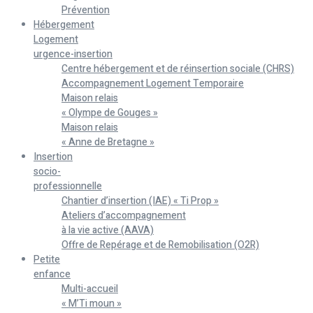
Prévention
Hébergement
Logement
urgence-insertion
Centre hébergement et de réinsertion sociale (CHRS)
Accompagnement Logement Temporaire
Maison relais
« Olympe de Gouges »
Maison relais
« Anne de Bretagne »
Insertion
socio-
professionnelle
Chantier d’insertion (IAE) « Ti Prop »
Ateliers d’accompagnement
à la vie active (AAVA)
Offre de Repérage et de Remobilisation (O2R)
Petite
enfance
Multi-accueil
« M’Ti moun »