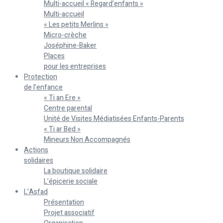
Multi-accueil « Regard’enfants »
Multi-accueil
« Les petits Merlins »
Micro-crèche
Joséphine-Baker
Places
pour les entreprises
Protection
de l’enfance
« Ti an Ere »
Centre parental
Unité de Visites Médiatisées Enfants-Parents
« Ti ar Bed »
Mineurs Non Accompagnés
Actions
solidaires
La boutique solidaire
L’épicerie sociale
L’Asfad
Présentation
Projet associatif