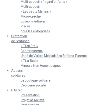
Multi-accueil « Regard’enfants »
Multi-accueil
« Les petits Merlins »
Micro-crèche
Joséphine-Baker
Places
pour les entreprises
Protection
de l’enfance
« Ti an Ere »
Centre parental
Unité de Visites Médiatisées Enfants-Parents
« Ti ar Bed »
Mineurs Non Accompagnés
Actions
solidaires
La boutique solidaire
L’épicerie sociale
L’Asfad
Présentation
Projet associatif