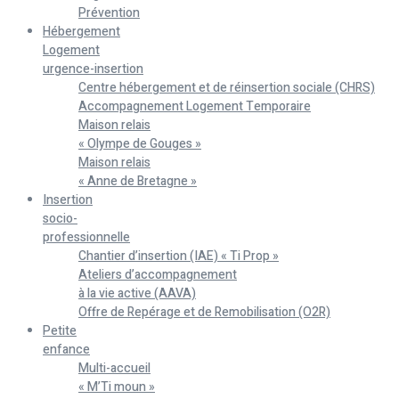
Prévention
Hébergement
Logement
urgence-insertion
Centre hébergement et de réinsertion sociale (CHRS)
Accompagnement Logement Temporaire
Maison relais
« Olympe de Gouges »
Maison relais
« Anne de Bretagne »
Insertion
socio-
professionnelle
Chantier d’insertion (IAE) « Ti Prop »
Ateliers d’accompagnement
à la vie active (AAVA)
Offre de Repérage et de Remobilisation (O2R)
Petite
enfance
Multi-accueil
« M’Ti moun »