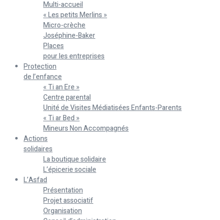
Multi-accueil
« Les petits Merlins »
Micro-crèche
Joséphine-Baker
Places
pour les entreprises
Protection
de l’enfance
« Ti an Ere »
Centre parental
Unité de Visites Médiatisées Enfants-Parents
« Ti ar Bed »
Mineurs Non Accompagnés
Actions
solidaires
La boutique solidaire
L’épicerie sociale
L’Asfad
Présentation
Projet associatif
Organisation