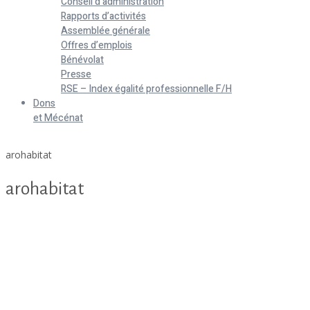
Conseil d’administration
Rapports d’activités
Assemblée générale
Offres d’emplois
Bénévolat
Presse
RSE – Index égalité professionnelle F/H
Dons
et Mécénat
Home
arohabitat
arohabitat