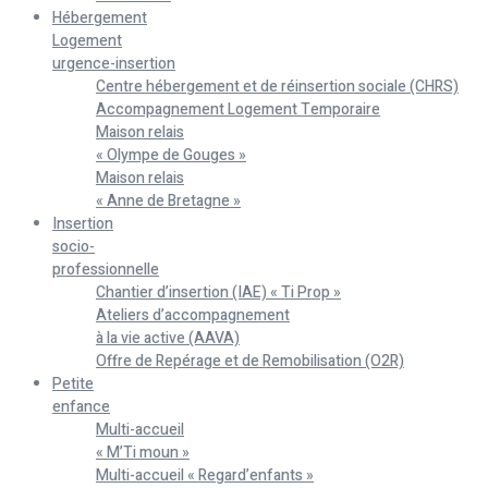
Hébergement
Logement
urgence-insertion
Centre hébergement et de réinsertion sociale (CHRS)
Accompagnement Logement Temporaire
Maison relais
« Olympe de Gouges »
Maison relais
« Anne de Bretagne »
Insertion
socio-
professionnelle
Chantier d’insertion (IAE) « Ti Prop »
Ateliers d’accompagnement
à la vie active (AAVA)
Offre de Repérage et de Remobilisation (O2R)
Petite
enfance
Multi-accueil
« M’Ti moun »
Multi-accueil « Regard’enfants »