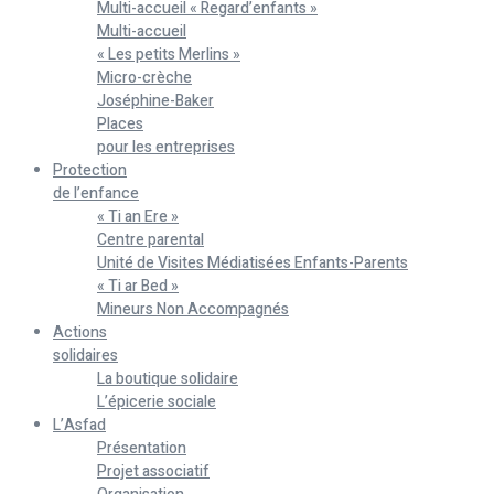
Multi-accueil « Regard’enfants »
Multi-accueil
« Les petits Merlins »
Micro-crèche
Joséphine-Baker
Places
pour les entreprises
Protection
de l’enfance
« Ti an Ere »
Centre parental
Unité de Visites Médiatisées Enfants-Parents
« Ti ar Bed »
Mineurs Non Accompagnés
Actions
solidaires
La boutique solidaire
L’épicerie sociale
L’Asfad
Présentation
Projet associatif