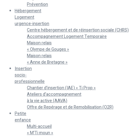
Prévention
Hébergement
Logement
urgence-insertion
Centre hébergement et de réinsertion sociale (CHRS)
Accompagnement Logement Temporaire
Maison relais
« Olympe de Gouges »
Maison relais
« Anne de Bretagne »
Insertion
socio-
professionnelle
Chantier d’insertion (IAE) « Ti Prop »
Ateliers d’accompagnement
à la vie active (AAVA)
Offre de Repérage et de Remobilisation (O2R)
Petite
enfance
Multi-accueil
« M’Ti moun »