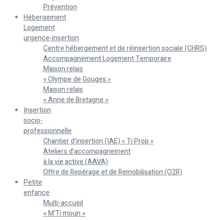
Prévention
Hébergement
Logement
urgence-insertion
Centre hébergement et de réinsertion sociale (CHRS)
Accompagnement Logement Temporaire
Maison relais
« Olympe de Gouges »
Maison relais
« Anne de Bretagne »
Insertion
socio-
professionnelle
Chantier d’insertion (IAE) « Ti Prop »
Ateliers d’accompagnement
à la vie active (AAVA)
Offre de Repérage et de Remobilisation (O2R)
Petite
enfance
Multi-accueil
« M’Ti moun »