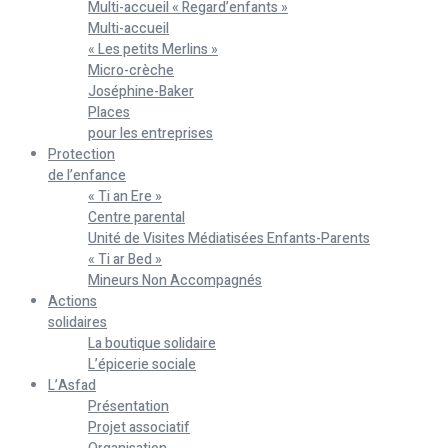
Multi-accueil « Regard’enfants »
Multi-accueil
« Les petits Merlins »
Micro-crèche
Joséphine-Baker
Places
pour les entreprises
Protection
de l’enfance
« Ti an Ere »
Centre parental
Unité de Visites Médiatisées Enfants-Parents
« Ti ar Bed »
Mineurs Non Accompagnés
Actions
solidaires
La boutique solidaire
L’épicerie sociale
L’Asfad
Présentation
Projet associatif