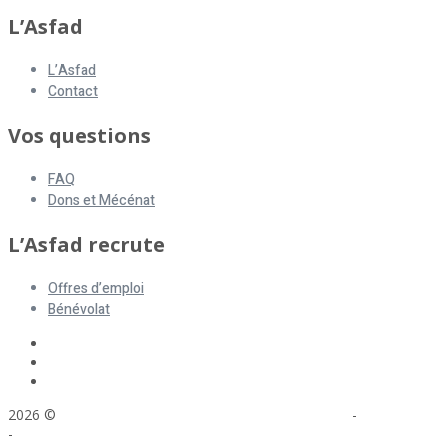
L’Asfad
L’Asfad
Contact
Vos questions
FAQ
Dons et Mécénat
L’Asfad recrute
Offres d’emploi
Bénévolat
2026 ©
ASFAD. All rights reserved.
Mentions légales
-
Plan du site
-
Réalisation : Voyelle