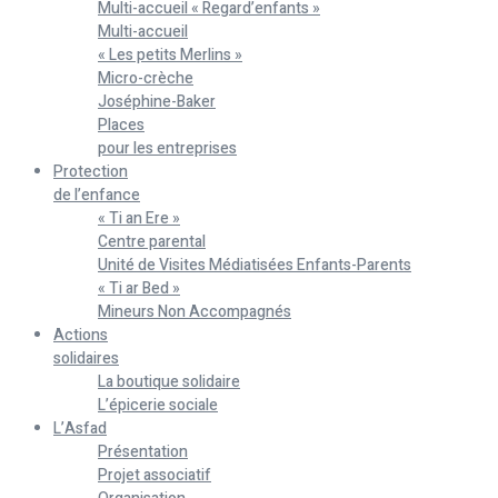
Multi-accueil « Regard’enfants »
Multi-accueil
« Les petits Merlins »
Micro-crèche
Joséphine-Baker
Places
pour les entreprises
Protection
de l’enfance
« Ti an Ere »
Centre parental
Unité de Visites Médiatisées Enfants-Parents
« Ti ar Bed »
Mineurs Non Accompagnés
Actions
solidaires
La boutique solidaire
L’épicerie sociale
L’Asfad
Présentation
Projet associatif