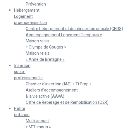
Prévention
Hébergement
Logement
urgence-insertion
Centre hébergement et de réinsertion sociale (CHRS)
Accompagnement Logement Temporaire
Maison relais
« Olympe de Gouges »
Maison relais
« Anne de Bretagne »
Insertion
socio-
professionnelle
Chantier d’insertion (IAE) « Ti Prop »
Ateliers d’accompagnement
à la vie active (AAVA)
Offre de Repérage et de Remobilisation (O2R)
Petite
enfance
Multi-accueil
« M’Ti moun »