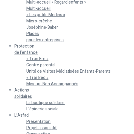
Multi-accueil « Regard’enfants »
Multi-accueil
« Les petits Merlins »
Micro-crèche
Joséphine-Baker
Places
pour les entreprises
Protection
de l’enfance
« Ti an Ere »
Centre parental
Unité de Visites Médiatisées Enfants-Parents
« Ti ar Bed »
Mineurs Non Accompagnés
Actions
solidaires
La boutique solidaire
L’épicerie sociale
L’Asfad
Présentation
Projet associatif