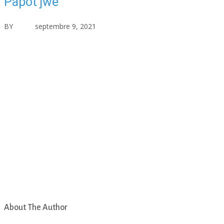
Papot’jwe
BY
asfad
septembre 9, 2021
Aucun commentaire
About The Author