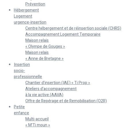
Prévention
Hébergement
Logement
urgence-insertion
Centre hébergement et de réinsertion sociale (CHRS)
Accompagnement Logement Temporaire
Maison relais
« Olympe de Gouges »
Maison relais
« Anne de Bretagne »
Insertion
socio-
professionnelle
Chantier d’insertion (IAE) « Ti Prop »
Ateliers d’accompagnement
à la vie active (AAVA)
Offre de Repérage et de Remobilisation (O2R)
Petite
enfance
Multi-accueil
« M’Ti moun »