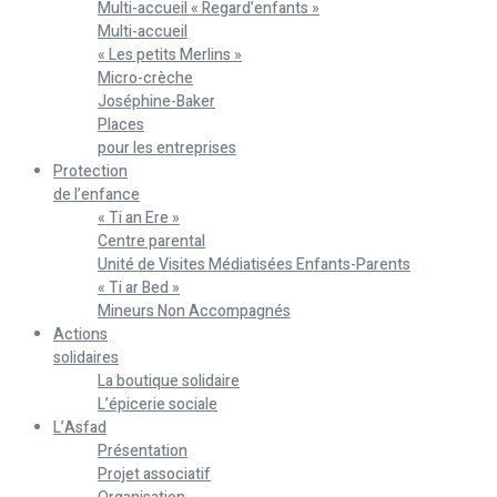
Multi-accueil « Regard’enfants »
Multi-accueil
« Les petits Merlins »
Micro-crèche
Joséphine-Baker
Places
pour les entreprises
Protection
de l’enfance
« Ti an Ere »
Centre parental
Unité de Visites Médiatisées Enfants-Parents
« Ti ar Bed »
Mineurs Non Accompagnés
Actions
solidaires
La boutique solidaire
L’épicerie sociale
L’Asfad
Présentation
Projet associatif