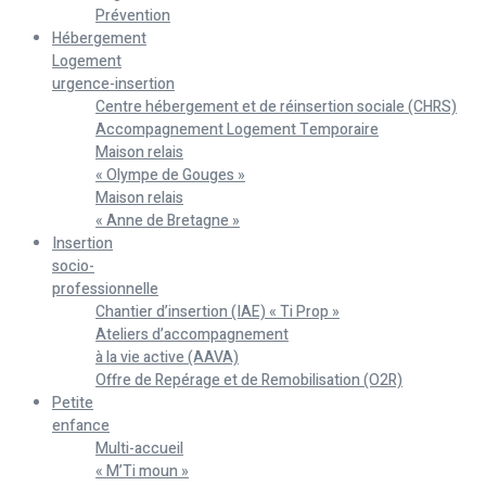
Prévention
Hébergement
Logement
urgence-insertion
Centre hébergement et de réinsertion sociale (CHRS)
Accompagnement Logement Temporaire
Maison relais
« Olympe de Gouges »
Maison relais
« Anne de Bretagne »
Insertion
socio-
professionnelle
Chantier d’insertion (IAE) « Ti Prop »
Ateliers d’accompagnement
à la vie active (AAVA)
Offre de Repérage et de Remobilisation (O2R)
Petite
enfance
Multi-accueil
« M’Ti moun »