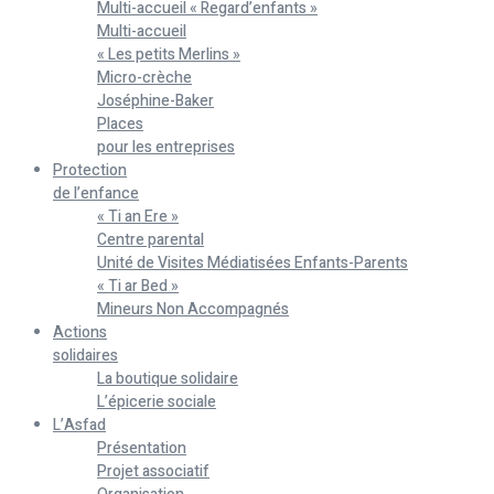
Multi-accueil « Regard’enfants »
Multi-accueil
« Les petits Merlins »
Micro-crèche
Joséphine-Baker
Places
pour les entreprises
Protection
de l’enfance
« Ti an Ere »
Centre parental
Unité de Visites Médiatisées Enfants-Parents
« Ti ar Bed »
Mineurs Non Accompagnés
Actions
solidaires
La boutique solidaire
L’épicerie sociale
L’Asfad
Présentation
Projet associatif