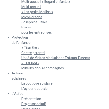
Multi-accueil « Regard’enfants »
Multi-accueil
« Les petits Merlins »
Micro-crèche
Joséphine-Baker
Places
pour les entreprises
Protection
de l’enfance
« Ti an Ere »
Centre parental
Unité de Visites Médiatisées Enfants-Parents
« Ti ar Bed »
Mineurs Non Accompagnés
Actions
solidaires
La boutique solidaire
L’épicerie sociale
L’Asfad
Présentation
Projet associatif