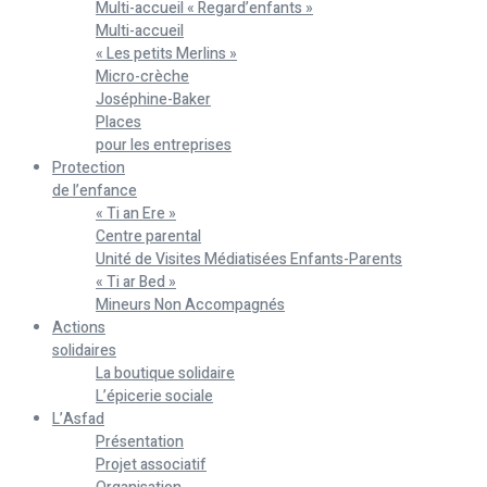
Multi-accueil « Regard’enfants »
Multi-accueil
« Les petits Merlins »
Micro-crèche
Joséphine-Baker
Places
pour les entreprises
Protection
de l’enfance
« Ti an Ere »
Centre parental
Unité de Visites Médiatisées Enfants-Parents
« Ti ar Bed »
Mineurs Non Accompagnés
Actions
solidaires
La boutique solidaire
L’épicerie sociale
L’Asfad
Présentation
Projet associatif