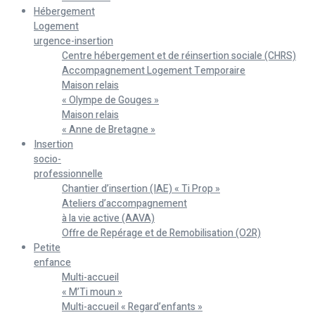
Hébergement
Logement
urgence-insertion
Centre hébergement et de réinsertion sociale (CHRS)
Accompagnement Logement Temporaire
Maison relais
« Olympe de Gouges »
Maison relais
« Anne de Bretagne »
Insertion
socio-
professionnelle
Chantier d’insertion (IAE) « Ti Prop »
Ateliers d’accompagnement
à la vie active (AAVA)
Offre de Repérage et de Remobilisation (O2R)
Petite
enfance
Multi-accueil
« M’Ti moun »
Multi-accueil « Regard’enfants »