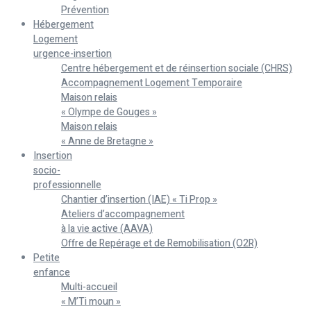
Prévention
Hébergement
Logement
urgence-insertion
Centre hébergement et de réinsertion sociale (CHRS)
Accompagnement Logement Temporaire
Maison relais
« Olympe de Gouges »
Maison relais
« Anne de Bretagne »
Insertion
socio-
professionnelle
Chantier d’insertion (IAE) « Ti Prop »
Ateliers d’accompagnement
à la vie active (AAVA)
Offre de Repérage et de Remobilisation (O2R)
Petite
enfance
Multi-accueil
« M’Ti moun »