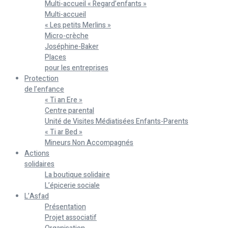
Multi-accueil « Regard’enfants »
Multi-accueil
« Les petits Merlins »
Micro-crèche
Joséphine-Baker
Places
pour les entreprises
Protection
de l’enfance
« Ti an Ere »
Centre parental
Unité de Visites Médiatisées Enfants-Parents
« Ti ar Bed »
Mineurs Non Accompagnés
Actions
solidaires
La boutique solidaire
L’épicerie sociale
L’Asfad
Présentation
Projet associatif